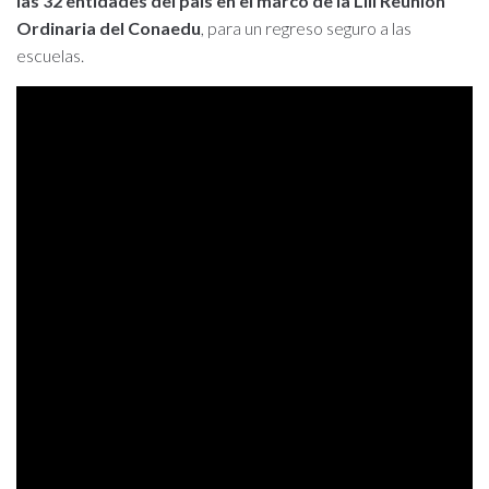
las 32 entidades del país en el marco de la LIII Reunión
Ordinaria del Conaedu
, para un regreso seguro a las
escuelas.