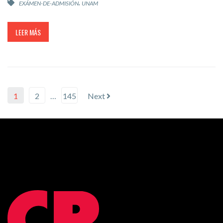
,
EXÁMEN-DE-ADMISIÓN
UNAM
LEER MÁS
1
2
…
145
Next