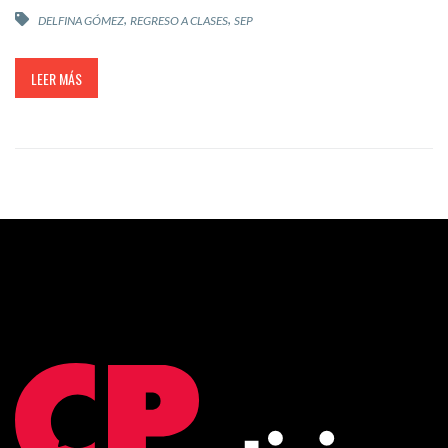
,
,
DELFINA GÓMEZ
REGRESO A CLASES
SEP
LEER MÁS