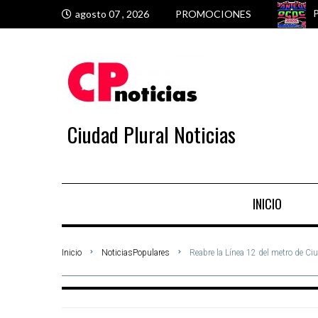
P
P
T
E
agosto 07 , 2026
PROMOCIONES
Ciudad Plural Noticias
INICIO
Inicio
NoticiasPopulares
Reabre la Línea 12 del metro de Ciu