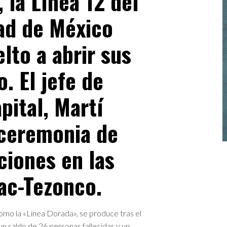
, la Línea 12 del
ad de México
lto a abrir sus
. El jefe de
pital, Martí
 ceremonia de
ciones en las
ac-Tezonco.
como la «Línea Dorada», se produce tras el
n saldo de 26 personas fallecidas y un