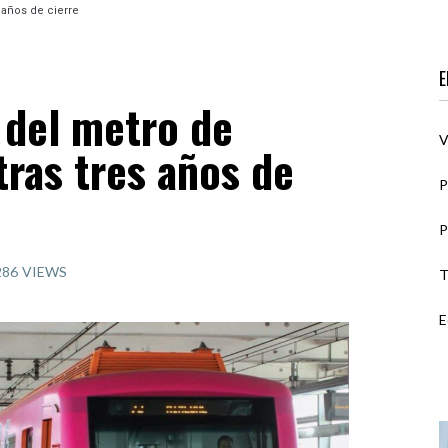
 años de cierre
E
 del metro de
V
ras tres años de
P
P
286
VIEWS
T
E