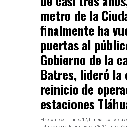
de casi tres años
metro de la Ciud
finalmente ha vue
puertas al público
Gobierno de la ca
Batres, lideró la
reinicio de opera
estaciones Tláhu
El retorno de la Línea 12, también conocida 
colapso ocurrido en mayo de 2021, que dejó u