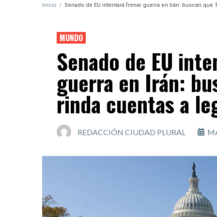
Inicio
/
Senado de EU intentará frenar guerra en Irán: buscan que 
MUNDO
Senado de EU inte
guerra en Irán: b
rinda cuentas a le
REDACCIÓN CIUDAD PLURAL
MA