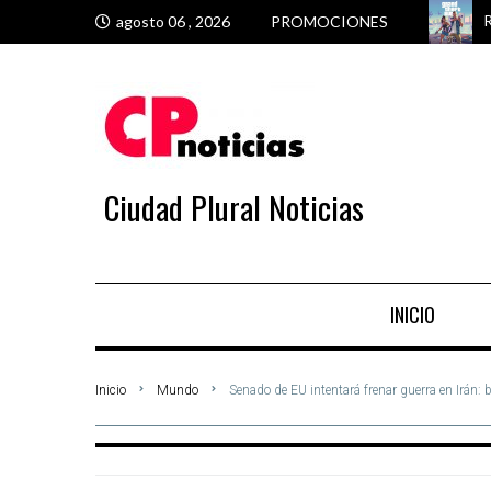
R
G
M
M
agosto 06 , 2026
PROMOCIONES
Ciudad Plural Noticias
INICIO
Inicio
Mundo
Senado de EU intentará frenar guerra en Irán: