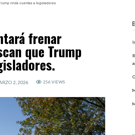
Trump rinda cuentas a legisladores.
E
ntará frenar
I
uscan que Trump
R
gisladores.
a
G
RZO 2, 2026
256
VIEWS
M
M