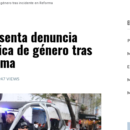
 género tras incidente en Reforma
E
senta denuncia
P
tica de género tras
M
rma
E
247
VIEWS
M
M