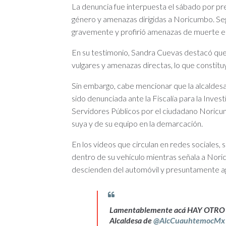
La denuncia fue interpuesta el sábado por pre
género y amenazas dirigidas a Noricumbo. Segú
gravemente y profirió amenazas de muerte en
En su testimonio, Sandra Cuevas destacó que 
vulgares y amenazas directas, lo que constituye
Sin embargo, cabe mencionar que la alcaldesa
sido denunciada ante la Fiscalía para la Inves
Servidores Públicos por el ciudadano Noricum
suya y de su equipo en la demarcación.
En los videos que circulan en redes sociales
dentro de su vehículo mientras señala a Noricu
descienden del automóvil y presuntamente a
Lamentablemente acá HAY OTRO 
Alcaldesa de
@AlcCuauhtemocMx