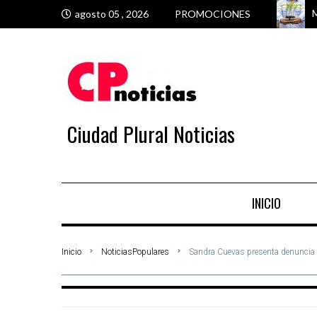
M
E
M
M
agosto 05 , 2026
PROMOCIONES
Ciudad Plural Noticias
INICIO
Inicio
NoticiasPopulares
Sandra Cuevas presenta denuncia po