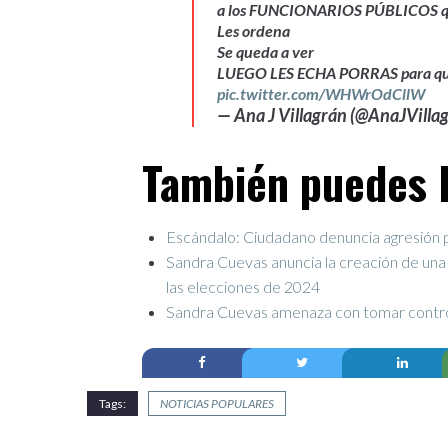
a los FUNCIONARIOS PÚBLICOS que
Les ordena
Se queda a ver
LUEGO LES ECHA PORRAS para qu
pic.twitter.com/WHWrOdCllW
— Ana J Villagrán (@AnaJVilla
También puedes l
Escándalo: Ciudadano denuncia agresión 
Sandra Cuevas anuncia la creación de una 
las elecciones de 2024
Sandra Cuevas amenaza con tomar control
Tags:
NOTICIAS POPULARES