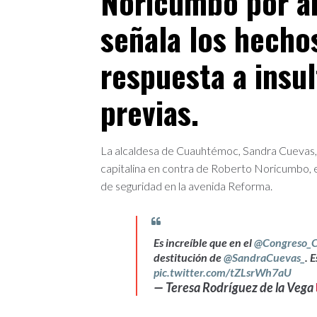
Noricumbo por a
señala los hech
respuesta a insu
previas.
La alcaldesa de Cuauhtémoc, Sandra Cuevas, 
capitalina en contra de Roberto Noricumbo, e
de seguridad en la avenida Reforma.
Es increíble que en el
@Congreso_
destitución de
@SandraCuevas_
. 
pic.twitter.com/tZLsrWh7aU
— Teresa Rodríguez de la Vega