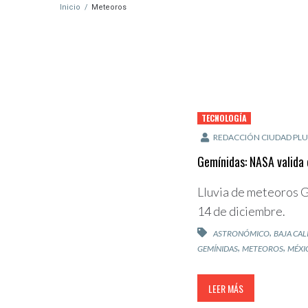
Inicio
/
Meteoros
TECNOLOGÍA
REDACCIÓN CIUDAD PLU
Gemínidas: NASA valida
Lluvia de meteoros G
14 de diciembre.
,
ASTRONÓMICO
BAJA CAL
,
,
GEMÍNIDAS
METEOROS
MÉXI
LEER MÁS