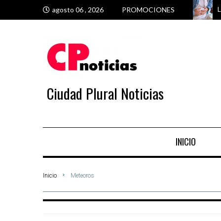
L
C
U
S
agosto 06 , 2026
PROMOCIONES
Ciudad Plural Noticias
INICIO
Inicio
Meteoros