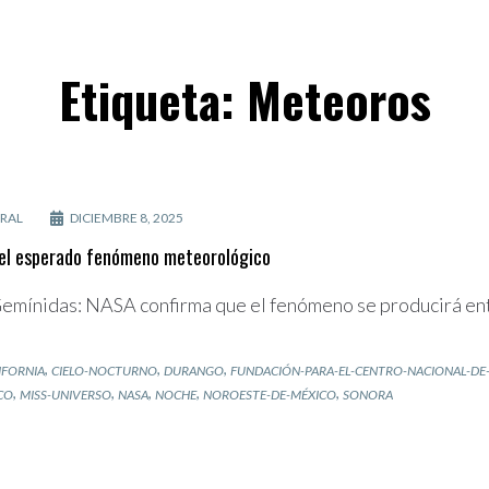
Etiqueta:
Meteoros
RAL
DICIEMBRE 8, 2025
 el esperado fenómeno meteorológico
emínidas: NASA confirma que el fenómeno se producirá entr
,
,
,
IFORNIA
CIELO-NOCTURNO
DURANGO
FUNDACIÓN-PARA-EL-CENTRO-NACIONAL-DE-
,
,
,
,
,
CO
MISS-UNIVERSO
NASA
NOCHE
NOROESTE-DE-MÉXICO
SONORA