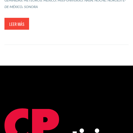
GEMÍNIDAS
METEOROS
MÉXICO
MISS-UNIVERSO
NASA
NOCHE
NOROESTE-
,
DE-MÉXICO
SONORA
LEER MÁS