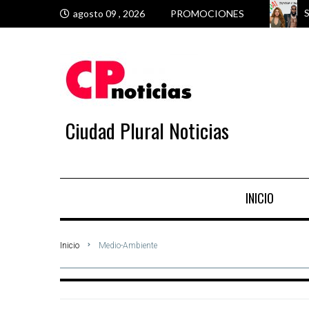
S
M
M
V
agosto 09 , 2026
PROMOCIONES
Ciudad Plural Noticias
INICIO
Inicio
Medio-Ambiente