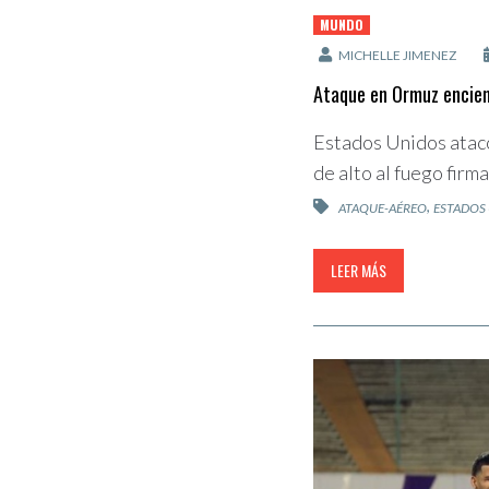
MUNDO
MICHELLE JIMENEZ
Ataque en Ormuz enciend
Estados Unidos atacó
de alto al fuego fir
,
ATAQUE-AÉREO
ESTADOS
LEER MÁS