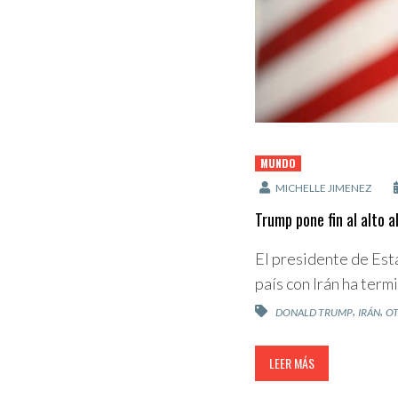
MUNDO
MICHELLE JIMENEZ
Trump pone fin al alto 
El presidente de Est
país con Irán ha term
,
,
DONALD TRUMP
IRÁN
O
LEER MÁS