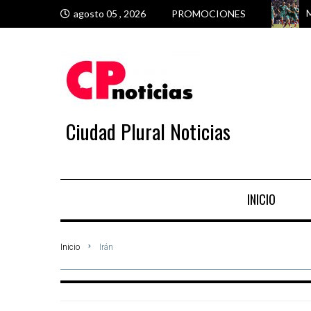
M
M
T
M
agosto 05 , 2026
PROMOCIONES
Ciudad Plural Noticias
INICIO
Inicio
Irán