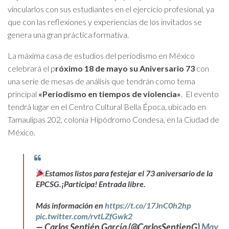
vincularlos con sus estudiantes en el ejercicio profesional, ya
que con las reflexiones y experiencias de los invitados se
genera una gran práctica formativa.
La máxima casa de estudios del periodismo en México
celebrará el p
róximo 18 de mayo su Aniversario 73
con
una serie de mesas de análisis que tendrán como tema
principal
«Periodismo en tiempos de violencia»
. El evento
tendrá lugar en el Centro Cultural Bella Época, ubicado en
Tamaulipas 202, colonia Hipódromo Condesa, en la Ciudad de
México.
Estamos listos para festejar el 73 aniversario de la
EPCSG.¡Participa! Entrada libre.
Más información en
https://t.co/17JnC0h2hp
pic.twitter.com/rvtLZfGwk2
— Carlos Septién García (@CarlosSeptienG)
May