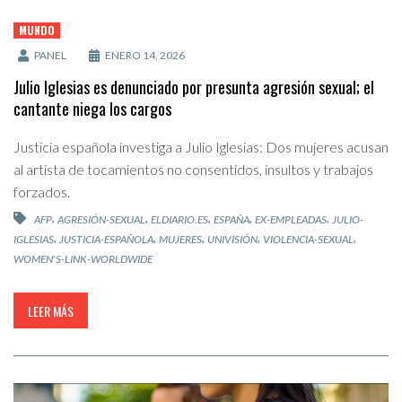
MUNDO
PANEL
ENERO 14, 2026
Julio Iglesias es denunciado por presunta agresión sexual; el
cantante niega los cargos
Justicia española investiga a Julio Iglesias: Dos mujeres acusan
al artista de tocamientos no consentidos, insultos y trabajos
forzados.
,
,
,
,
,
AFP
AGRESIÓN-SEXUAL
ELDIARIO.ES
ESPAÑA
EX-EMPLEADAS
JULIO-
,
,
,
,
,
IGLESIAS
JUSTICIA-ESPAÑOLA
MUJERES
UNIVISIÓN
VIOLENCIA-SEXUAL
WOMEN'S-LINK-WORLDWIDE
LEER MÁS