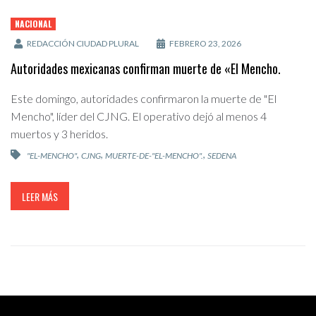
NACIONAL
REDACCIÓN CIUDAD PLURAL
FEBRERO 23, 2026
Autoridades mexicanas confirman muerte de «El Mencho.
Este domingo, autoridades confirmaron la muerte de "El
Mencho", líder del CJNG. El operativo dejó al menos 4
muertos y 3 heridos.
,
,
,
"EL-MENCHO"
CJNG
MUERTE-DE-"EL-MENCHO".
SEDENA
LEER MÁS