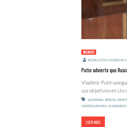
MUNDO
REDACCIÓN CIUDAD PLU
Putin advierte que Rusi
Vladímir Putin asegur
sus objetivos en Ucr
,
,
ALEMANIA
BERLÍN
DIMIT
,
UNIÓN EUROPEA
VLADIMIR P
LEER MÁS