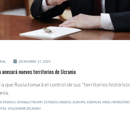
RAL
DICIEMBRE 17, 2025
a anexará nuevos territorios de Ucrania
a que Rusia tomará el control de sus "territorios histórico
ania.
,
,
,
,
,
RI-PESKOV
DONALD TRUMP
ESTADOS UNIDOS
EUROPA
KREMLIN
MISIL-HIPERSÓNI
,
UTIN
VOLODIMIR ZELENSKI