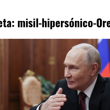
eta:
misil-hipersónico-Or