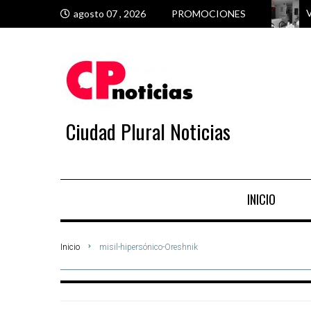
V
T
P
P
agosto 07 , 2026
PROMOCIONES
Ciudad Plural Noticias
INICIO
Inicio
misil-hipersónico-Oreshnik