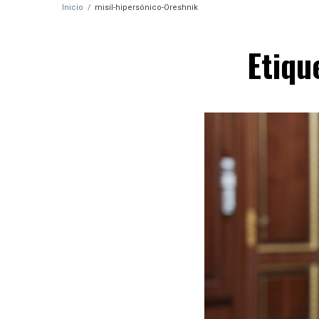
Inicio
/
misil-hipersónico-Oreshnik
Etiqu