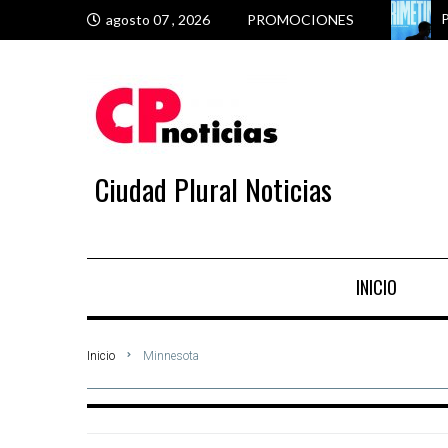
P
T
E
C
agosto 07 , 2026
PROMOCIONES
Ciudad Plural Noticias
INICIO
Inicio
Minnesota