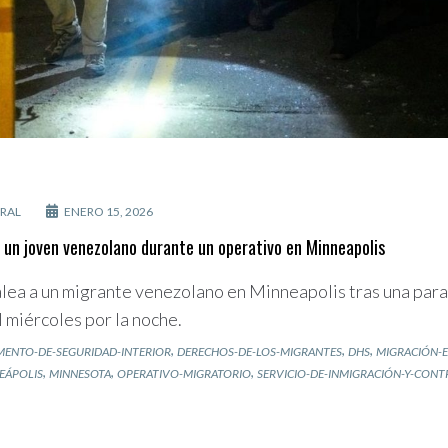
RAL
ENERO 15, 2026
 un joven venezolano durante un operativo en Minneapolis
lea a un migrante venezolano en Minneapolis tras una parad
l miércoles por la noche.
,
,
,
MENTO-DE-SEGURIDAD-INTERIOR
DERECHOS-DE-LOS-MIGRANTES
DHS
MIGRACIÓN-
,
,
,
EÁPOLIS
MINNESOTA
OPERATIVO-MIGRATORIO
SERVICIO-DE-INMIGRACIÓN-Y-CON