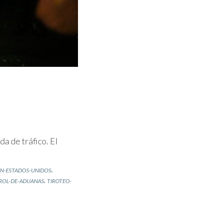
a de tráfico. El
,
EN-ESTADOS-UNIDOS
,
TROL-DE-ADUANAS
TIROTEO-