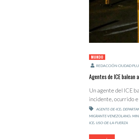
MUNDO
REDACCIÓN CIUDAD PLU
Agentes de ICE balean a
Un agente del ICE ba
incidente, ocurrido e
,
AGENTE-DE-ICE
DEPARTA
,
MIGRANTE-VENEZOLANO
MIN
,
ICE
USO-DE-LA-FUERZA