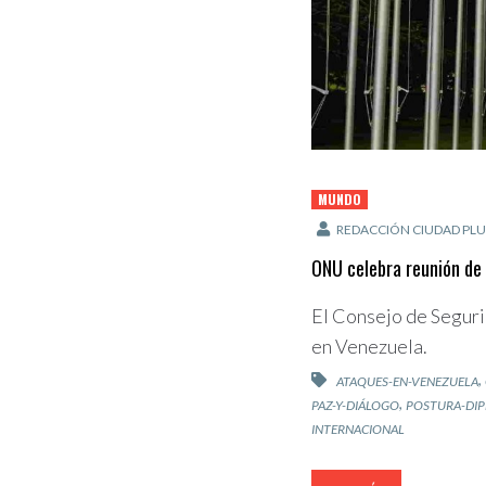
MUNDO
REDACCIÓN CIUDAD PLU
ONU celebra reunión de
El Consejo de Seguri
en Venezuela.
,
ATAQUES-EN-VENEZUELA
,
PAZ-Y-DIÁLOGO
POSTURA-DIP
INTERNACIONAL