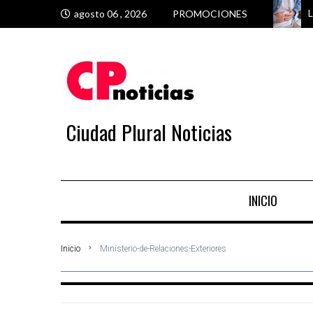
L
C
U
S
agosto 06 , 2026
PROMOCIONES
Ciudad Plural Noticias
INICIO
Inicio
Ministerio-de-Relaciones-Exteriores