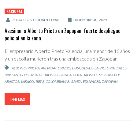
NACIONAL
REDACCIÓN CIUDAD PLURAL
DICIEMBRE 30, 2025
Asesinan a Alberto Prieto en Zapopan; fuerte despliegue
policial en la zona
El empresario Alberto Prieto Valencia, una menor de 16 años
y un escolta murieron tras una emboscada en Zapopan.
,
,
,
ALBERTO-PRIETO
AVENIDA-TOPACIO
BOSQUES-DE-LA-VICTORIA
CALLE-
,
,
,
,
BRILLANTE
FISCALÍA-DE-JALISCO
GOTA-A-GOTA
JALISCO
MERCADO-DE-
,
,
,
,
ABASTOS
MÉXICO
RIFAS-COLOMBIANAS
SANTA-EDUWIGES
ZAPOPAN
LEER MÁS