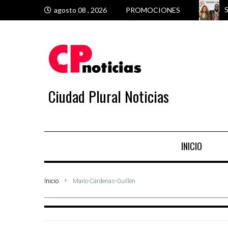
S
M
M
V
agosto 08 , 2026
PROMOCIONES
Ciudad Plural Noticias
INICIO
Inicio
Mario-Cárdenas-Guillén