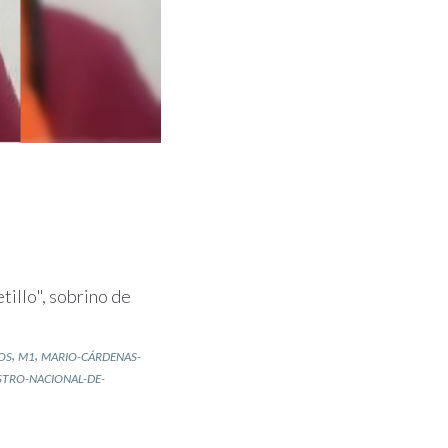
illo", sobrino de
,
,
OS
M1
MARIO-CÁRDENAS-
STRO-NACIONAL-DE-