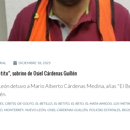
RAL
DICIEMBRE 18, 2025
tito”, sobrino de Osiel Cárdenas Guillén
León detuvo a Mario Alberto Cárdenas Medina, alias "El Bet
én.
,
,
,
,
,
,
ES
CÁRTEL-DE-GOLFO
EL-BETILLO
EL-BETITO
EL-BETO
EL-MATA-AMIGOS
LOS-METR
,
,
,
,
,
CO
MONTERREY
NUEVO LEÓN
OSIEL-CÁRDENAS-GUILLÉN
POLICÍAS-ESTATALES
REGI