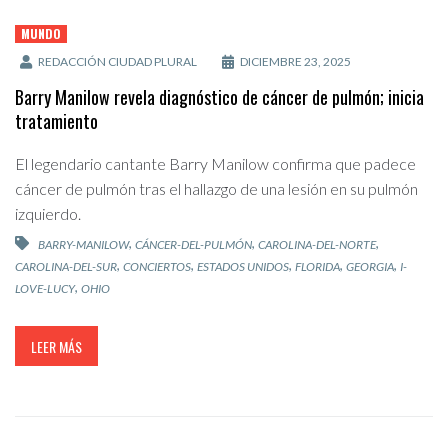
MUNDO
REDACCIÓN CIUDAD PLURAL
DICIEMBRE 23, 2025
Barry Manilow revela diagnóstico de cáncer de pulmón; inicia
tratamiento
El legendario cantante Barry Manilow confirma que padece
cáncer de pulmón tras el hallazgo de una lesión en su pulmón
izquierdo.
,
,
,
BARRY-MANILOW
CÁNCER-DEL-PULMÓN
CAROLINA-DEL-NORTE
,
,
,
,
,
CAROLINA-DEL-SUR
CONCIERTOS
ESTADOS UNIDOS
FLORIDA
GEORGIA
I-
,
LOVE-LUCY
OHIO
LEER MÁS