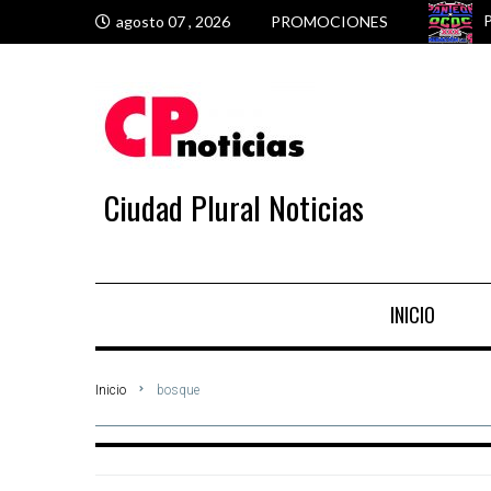
P
P
T
E
agosto 07 , 2026
PROMOCIONES
Ciudad Plural Noticias
INICIO
Inicio
bosque