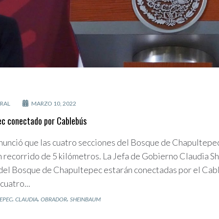
RAL
MARZO 10, 2022
ec conectado por Cablebús
nunció que las cuatro secciones del Bosque de Chapultepe
n recorrido de 5 kilómetros. La Jefa de Gobierno Claudia 
 del Bosque de Chapultepec estarán conectadas por el Cab
cuatro...
,
,
,
EPEC
CLAUDIA
OBRADOR
SHEINBAUM