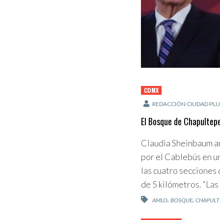
CDMX
REDACCIÓN CIUDAD PLU
El Bosque de Chapultep
Claudia Sheinbaum a
por el Cablebús en u
las cuatro secciones
de 5 kilómetros. “Las 
,
,
AMLO
BOSQUE
CHAPULT