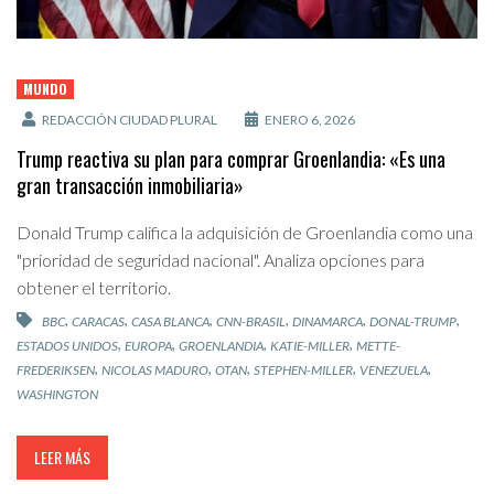
MUNDO
REDACCIÓN CIUDAD PLURAL
ENERO 6, 2026
Trump reactiva su plan para comprar Groenlandia: «Es una
gran transacción inmobiliaria»
Donald Trump califica la adquisición de Groenlandia como una
"prioridad de seguridad nacional". Analiza opciones para
obtener el territorio.
,
,
,
,
,
,
BBC
CARACAS
CASA BLANCA
CNN-BRASIL
DINAMARCA
DONAL-TRUMP
,
,
,
,
ESTADOS UNIDOS
EUROPA
GROENLANDIA
KATIE-MILLER
METTE-
,
,
,
,
,
FREDERIKSEN
NICOLAS MADURO
OTAN
STEPHEN-MILLER
VENEZUELA
WASHINGTON
LEER MÁS