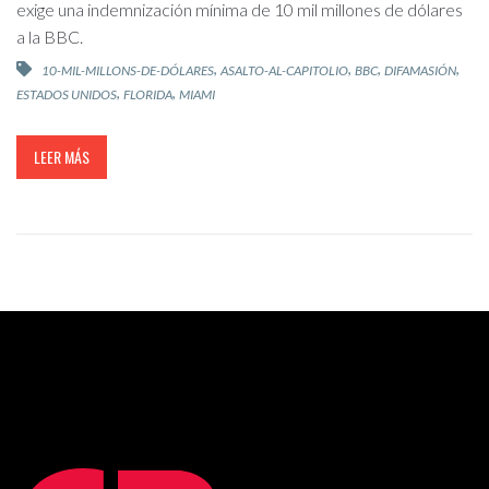
exige una indemnización mínima de 10 mil millones de dólares
a la BBC.
,
,
,
,
10-MIL-MILLONS-DE-DÓLARES
ASALTO-AL-CAPITOLIO
BBC
DIFAMASIÓN
,
,
ESTADOS UNIDOS
FLORIDA
MIAMI
LEER MÁS