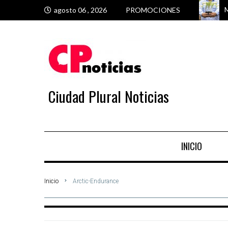
M
E
M
M
agosto 06 , 2026
PROMOCIONES
Ciudad Plural Noticias
INICIO
Inicio
Arctic-Endurance