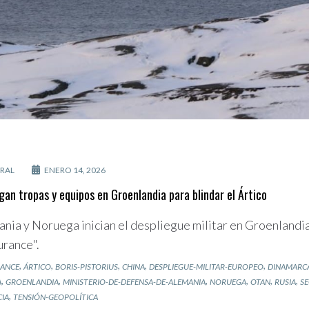
RAL
ENERO 14, 2026
gan tropas y equipos en Groenlandia para blindar el Ártico
mania y Noruega inician el despliegue militar en Groenlandi
urance".
,
,
,
,
,
RANCE
ÁRTICO
BORIS-PISTORIUS
CHINA
DESPLIEGUE-MILITAR-EUROPEO
DINAMARC
,
,
,
,
,
,
A
GROENLANDIA
MINISTERIO-DE-DEFENSA-DE-ALEMANIA
NORUEGA
OTAN
RUSIA
SE
,
CIA
TENSIÓN-GEOPOLÍTICA