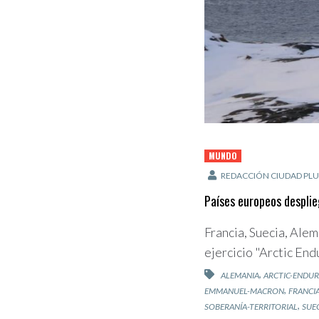
MUNDO
REDACCIÓN CIUDAD PLU
Países europeos desplie
Francia, Suecia, Ale
ejercicio "Arctic End
,
ALEMANIA
ARCTIC-ENDU
,
EMMANUEL-MACRON
FRANCI
,
SOBERANÍA-TERRITORIAL
SUE