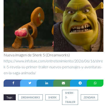
Nueva imagen de Sherk 5 (Dreamworks)
https://www.infobae.com/entretenimiento/2026/06/16/shre
k-5-revela-su-primer-trailer-nuevos-personajes-y-aventuras-
en-la-saga-animada/
SHERK-
Tags:
DREAMWORKS
SHERK
5-
ZENDAYA
TRAILER