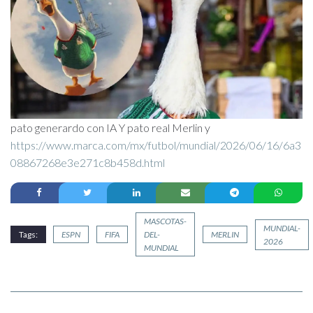
pato generardo con IA Y pato real Merlin y
https://www.marca.com/mx/futbol/mundial/2026/06/16/6a3
08867268e3e271c8b458d.html
MASCOTAS-
MUNDIAL-
Tags:
ESPN
FIFA
DEL-
MERLIN
2026
MUNDIAL