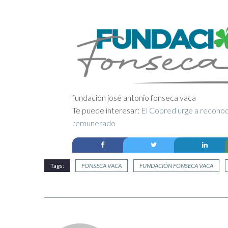
fundación josé antonio fonseca vaca
Te puede interesar:
El Copred urge a reconoc
remunerado
Tags:
FONSECA VACA
FUNDACIÓN FONSECA VACA