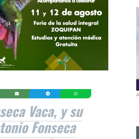
A
seca Vaca, y su
tonio Fonseca