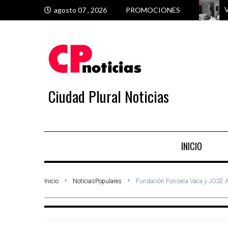
V
T
P
P
agosto 07 , 2026
PROMOCIONES
Ciudad Plural Noticias
INICIO
Inicio
NoticiasPopulares
Fundación Fonseca Vaca y JOS