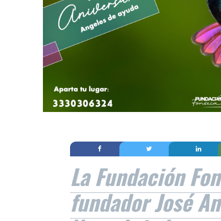
La Fundación Fon
fundador José An