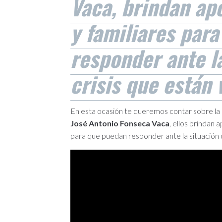
Vaca, brindan ap
y familiares par
responder ante l
crisis que están 
En esta ocasión te queremos contar sobre la
José Antonio Fonseca Vaca
, ellos brindan 
para que puedan responder ante la situación d