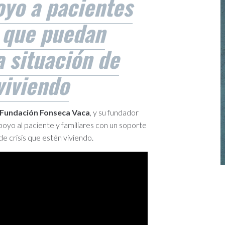
oyo a pacientes
a que puedan
a situación de
viviendo
Fundación Fonseca Vaca
, y su fundador
apoyo al paciente y familiares con un soporte
e crisis que estén viviendo.