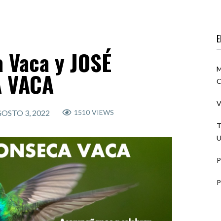
E
 Vaca y JOSÉ
M
 VACA
C
V
OSTO 3, 2022
1510
VIEWS
T
P
P