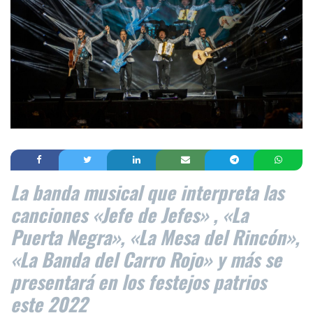
La banda musical que interpreta las
canciones «Jefe de Jefes» , «La
Puerta Negra», «La Mesa del Rincón»,
«La Banda del Carro Rojo» y más se
presentará en los festejos patrios
este 2022