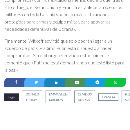
alto el fuego, el Reino Unido y Francia establecerán «centros
militares» en toda Ucrania y «construirán instalaciones
protegidas para armas y equipo militar, para apoyar las
necesidades defensivas de Ucrania».
Finalmente, Witkoff advirtió que solo podrán llegar a un
acuerdo de paz si Vladímir Putin está dispuesto a hacer
compromisos. Sin embargo, el enviado estadunidense
comentó que «Putin no está demostrando que esté listo para
la paz.»
DONALD
EMMANUEL-
ESTADOS
KEI
Tags:
FRANCIA
TRUMP
MACRON
UNIDOS
ST