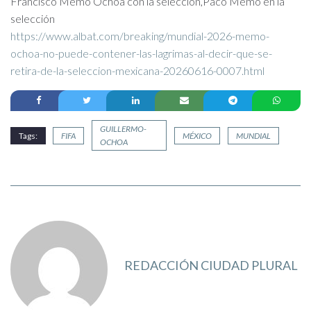
Francisco Memo Ochoa con la selección,Paco Memo en la
selección
https://www.albat.com/breaking/mundial-2026-memo-
ochoa-no-puede-contener-las-lagrimas-al-decir-que-se-
retira-de-la-seleccion-mexicana-20260616-0007.html
GUILLERMO-
Tags:
FIFA
MÉXICO
MUNDIAL
OCHOA
REDACCIÓN CIUDAD PLURAL