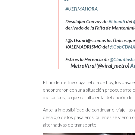
#ULTIMAHORA
Desalojan Convoy de
#Linea5
del
derivado de la Falta de Mantenimi
L@s Usuari@s somos los Únicos qué
VALEMADRISMO del
@GobCDM
Está es la Herencia de
@Claudiash
— MetroViral (@viral_metro)
A
El incidente tuvo lugar el día de hoy, los pas
encontraron con una situación preocupante 
mecánicos, lo que resultó en la detención del
Ante la imposibilidad de continuar el viaje, l
desalojo de los pasajeros, quienes se vieron 
alternativas de transporte.