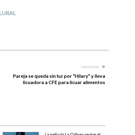
LURAL
Next article
Pareja se queda sin luz por “Hilary” y lleva
licuadora a CFE para licuar alimentos
La película La Odisea revive el