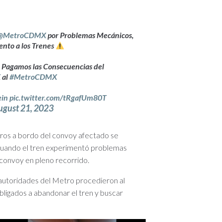
@MetroCDMX
por Problemas Mecánicos,
ento a los Trenes
 Pagamos las Consecuencias del
X
al
#MetroCDMX
ein
pic.twitter.com/tRgafUm80T
ugust 21, 2023
ajeros a bordo del convoy afectado se
cuando el tren experimentó problemas
 convoy en pleno recorrido.
as autoridades del Metro procedieron al
obligados a abandonar el tren y buscar