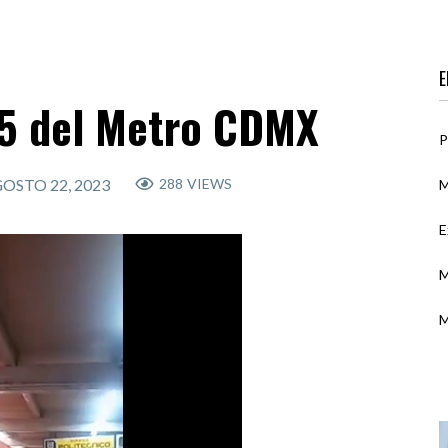
E
 5 del Metro CDMX
P
OSTO 22, 2023
288
VIEWS
M
E
M
M