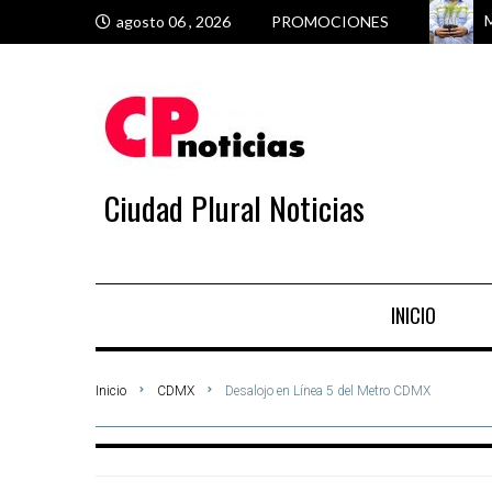
M
E
M
M
agosto 06 , 2026
PROMOCIONES
Ciudad Plural Noticias
INICIO
Inicio
CDMX
Desalojo en Línea 5 del Metro CDMX