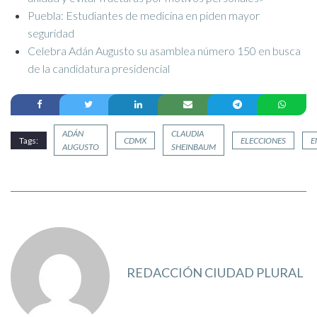
Puebla: Estudiantes de medicina en piden mayor
seguridad
Celebra Adán Augusto su asamblea número 150 en busca
de la candidatura presidencial
ADÁN
CLAUDIA
Tags:
CDMX
ELECCIONES
E
AUGUSTO
SHEINBAUM
REDACCIÓN CIUDAD PLURAL