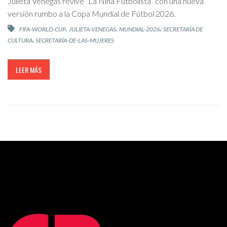
Julieta Venegas revive “La Niña Futbolista” con una nueva
versión rumbo a la Copa Mundial de Fútbol 2026.
,
,
,
FIFA-WORLD-CUP
JULIETA-VENEGAS
MUNDIAL-2026
SECRETARÍA DE
,
CULTURA
SECRETARÍA-DE-LAS-MUJERES
LEER MÁS