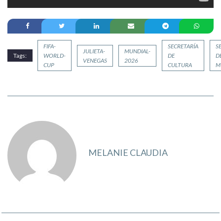
FIFA-
SECRETARÍA
S
JULIETA-
MUNDIAL-
Tags:
WORLD-
DE
D
VENEGAS
2026
CUP
CULTURA
M
MELANIE CLAUDIA