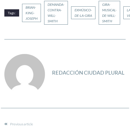
DEMANDA-
GIRA-
BRIAN-
CONTRA-
EXMÚSICO-
MUSICAL-
L
Tags:
KING-
WILL-
DE-LA-GIRA
DE-WILL-
V
JOSEPH
SMITH
SMITH
REDACCIÓN CIUDAD PLURAL
Previous article