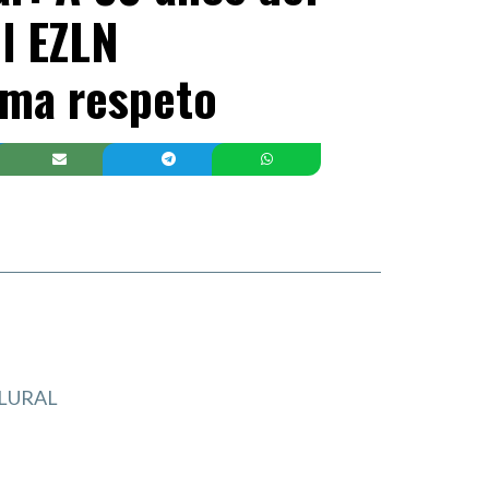
l EZLN
rma respeto
LURAL