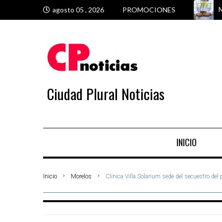
M
E
M
M
agosto 05 , 2026
PROMOCIONES
Ciudad Plural Noticias
INICIO
Inicio
Morelos
Clínica Villa Solarium sede del secuestro del p