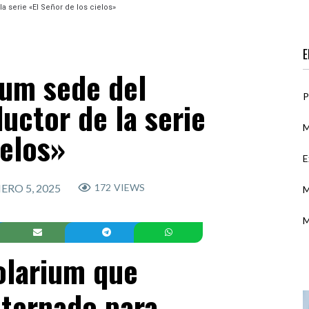
a serie «El Señor de los cielos»
E
rium sede del
P
uctor de la serie
M
ielos»
E
ERO 5, 2025
172
VIEWS
M
M
Solarium que
ternado para