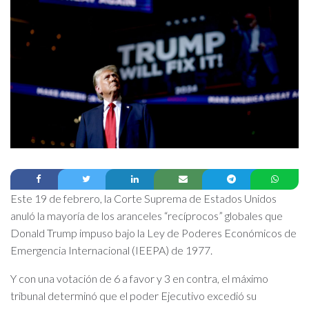
Este 19 de febrero, la Corte Suprema de Estados Unidos
anuló la mayoría de los aranceles “recíprocos” globales que
Donald Trump impuso bajo la Ley de Poderes Económicos de
Emergencia Internacional (IEEPA) de 1977.
Y con una votación de 6 a favor y 3 en contra, el máximo
tribunal determinó que el poder Ejecutivo excedió su