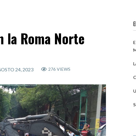
E
n la Roma Norte
E
M
L
OSTO 24, 2023
276
VIEWS
C
U
S