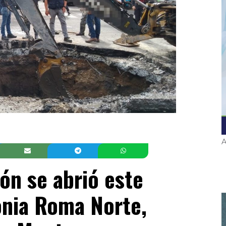
A
n se abrió este
onia Roma Norte,