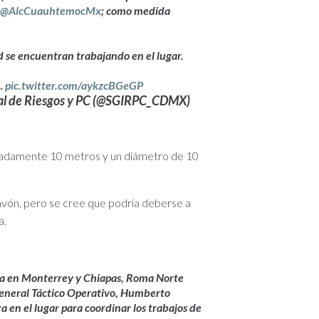
@AlcCuauhtemocMx
; como medida
 se encuentran trabajando en el lugar.
.…
pic.twitter.com/aykzcBGeGP
ral de Riesgos y PC (@SGIRPC_CDMX)
madamente 10 metros y un diámetro de 10
cavón, pero se cree que podría deberse a
a.
día en Monterrey y Chiapas, Roma Norte
 general Táctico Operativo, Humberto
a en el lugar para coordinar los trabajos de