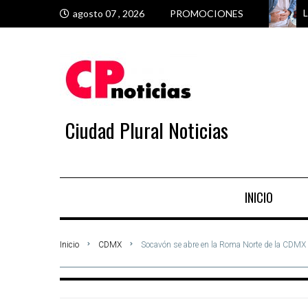
L
C
U
S
agosto 07 , 2026
PROMOCIONES
Ciudad Plural Noticias
INICIO
Inicio
CDMX
Socavón se abre en la Roma Norte de la CDMX