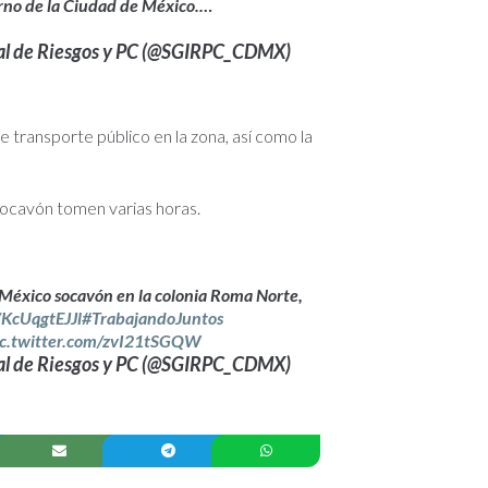
erno de la Ciudad de México.…
ral de Riesgos y PC (@SGIRPC_CDMX)
de transporte público en la zona, así como la
socavón tomen varias horas.
México socavón en la colonia Roma Norte,
o/KcUqgtEJJl
#TrabajandoJuntos
ic.twitter.com/zvI21tSGQW
ral de Riesgos y PC (@SGIRPC_CDMX)