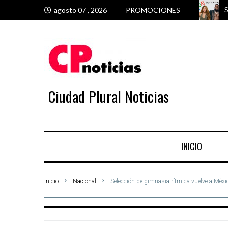
S
M
M
V
agosto 07 , 2026
PROMOCIONES
Ciudad Plural Noticias
INICIO
Inicio
Nacional
Selección de gimnasia rítmica vuelve a Méxic