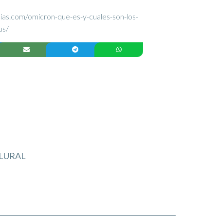
icias.com/omicron-que-es-y-cuales-son-los-
us/
LURAL