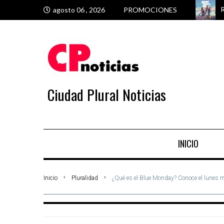
R
G
M
M
agosto 06 , 2026
PROMOCIONES
Ciudad Plural Noticias
INICIO
Inicio
Pluralidad
¿Qué es el Blue Monday? Conoce el lunes m