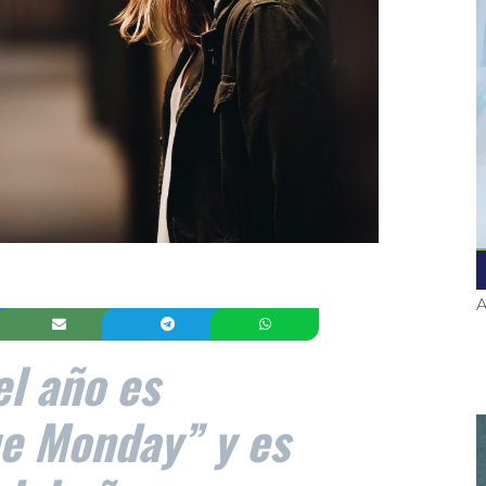
A
el año es
e Monday” y es