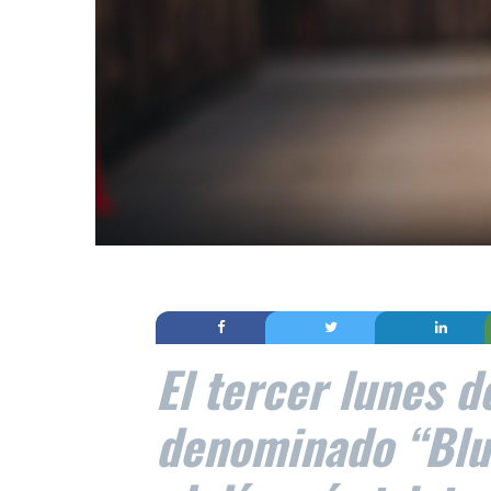
El tercer lunes d
denominado “Blu