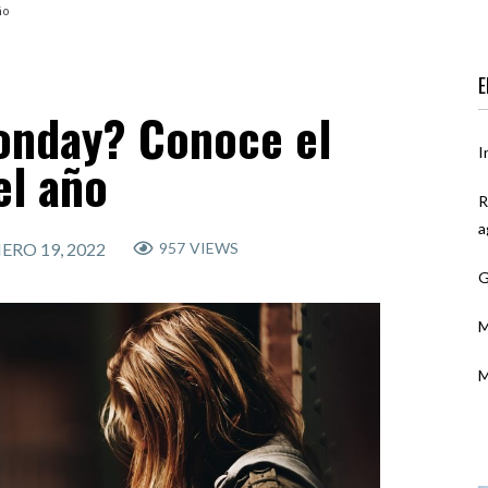
ño
E
onday? Conoce el
I
el año
R
a
ERO 19, 2022
957
VIEWS
G
M
M