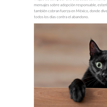
mensajes sobre adopción responsable, esteril
también cobran fuerza en México, donde divers
todos los días contra el abandono.