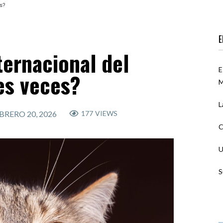
es?
E
ternacional del
E
es veces?
M
L
BRERO 20, 2026
177
VIEWS
C
U
S