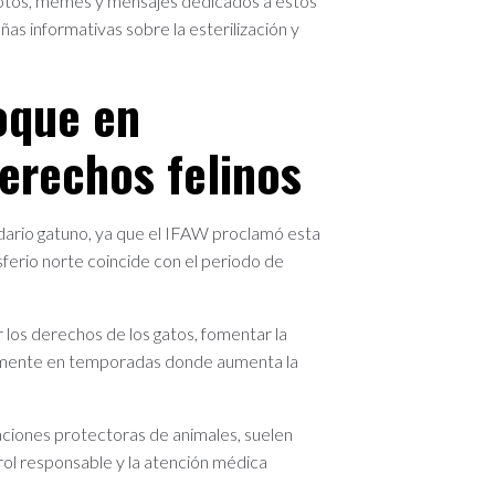
e fotos, memes y mensajes dedicados a estos
 informativas sobre la esterilización y
oque en
derechos felinos
dario gatuno, ya que el IFAW proclamó esta
erio norte coincide con el periodo de
ar los derechos de los gatos, fomentar la
ialmente en temporadas donde aumenta la
aciones protectoras de animales, suelen
trol responsable y la atención médica