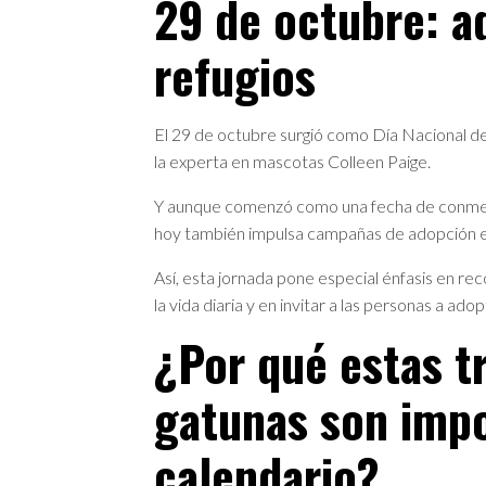
29 de octubre: a
refugios
El 29 de octubre surgió como Día Nacional de
la experta en mascotas Colleen Paige.
Y aunque comenzó como una fecha de conmemo
hoy también impulsa campañas de adopción en
Así, esta jornada pone especial énfasis en re
la vida diaria y en invitar a las personas a ado
¿Por qué estas t
gatunas son impo
calendario?