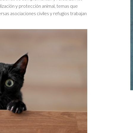
ización y protección animal, temas que
as asociaciones civiles y refugios trabajan