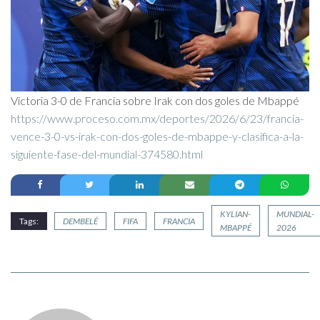
Victoria 3-0 de Francia sobre Irak con dos goles de Mbappé
https://www.proceso.com.mx/deportes/2026/6/23/francia-
vence-3-0-vs-irak-con-dos-goles-de-mbappe-y-clasifica-a-la-
siguiente-fase-del-mundial-374580.html
KYLIAN-
MUNDIAL-
Tags:
DEMBELÉ
FIFA
FRANCIA
MBAPPÉ
2026