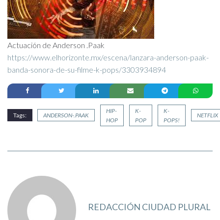
Actuación de Anderson .Paak
https://www.elhorizonte.mx/escena/lanzara-anderson-paak-
banda-sonora-de-su-filme-k-pops/3303934894
HIP-
K-
K-
Tags:
ANDERSON-.PAAK
NETFLIX
HOP
POP
POPS!
REDACCIÓN CIUDAD PLURAL