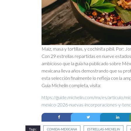
Maíz, masa y tortillas, y cochinita pibil. Por:
Con 29 estrellas repartidas en nueve estados
ambicioso que la guía ha publicado sobre Méx
mexicana lleva años demostrando que su profu
esta selección finalmente lo refleja con la am
Guía Michelin completa, visita:
https://guide.michelin.com/mx/es/articulo/mi
mexico-2026-nuevas-incorporaciones-y-tend
Tags:
COMIDA-MEXICANA
ESTRELLAS-MICHELIN