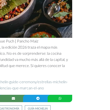
 Josue Puch | Pancho Maiz
, la edición 2026 traza el mapa más
ico. No es de sorprenderse: la cocina
ndidad va mucho más allá de la capital, y
plitud que merece. Si quieres conocer la
chelin-guide-ceremony/estrellas-michelin-
encias-que-marcan-el-ano
GASTRONOMÍA
GUÍA-MICHELIN