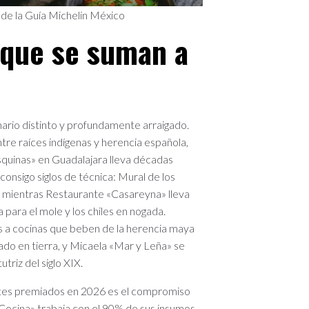
 de la Guía Michelin México
 que se suman a
nario distinto y profundamente arraigado.
ntre raíces indígenas y herencia española,
Esquinas» en Guadalajara lleva décadas
consigo siglos de técnica: Mural de los
, mientras Restaurante «Casareyna» lleva
 para el mole y los chiles en nogada.
as a cocinas que beben de la herencia maya
vado en tierra, y Micaela «Mar y Leña» se
utriz del siglo XIX.
ntes premiados en 2026 es el compromiso
y Cocina» trabaja con el 90% de sus insumos