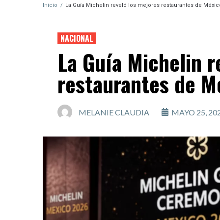
Inicio
/
La Guía Michelin reveló los mejores restaurantes de Méxic
NACIONAL
La Guía Michelin r
restaurantes de M
MELANIE CLAUDIA
MAYO 25, 20