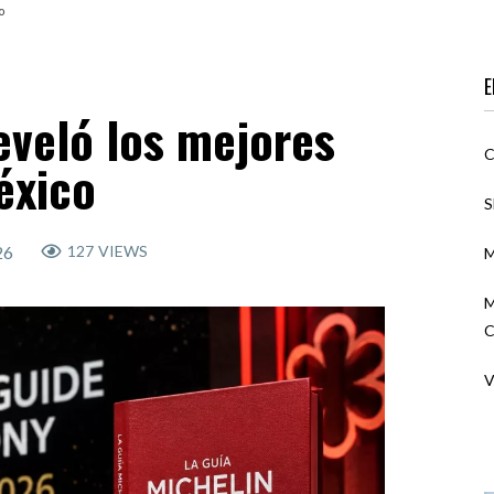
o
E
eveló los mejores
C
éxico
S
26
127
VIEWS
M
M
C
V