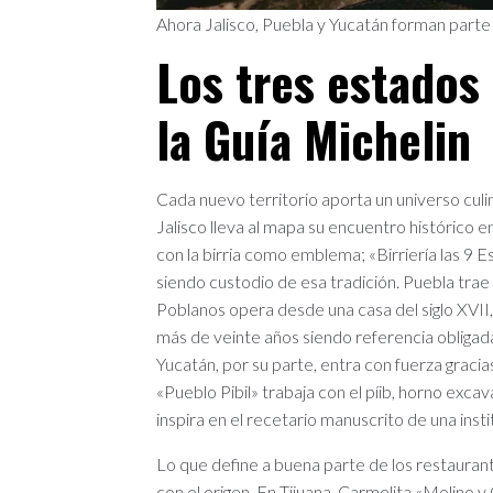
Ahora Jalisco, Puebla y Yucatán forman parte
Los tres estados
la Guía Michelin
Cada nuevo territorio aporta un universo culi
Jalisco lleva al mapa su encuentro histórico e
con la birria como emblema; «Birriería las 9 
siendo custodio de esa tradición. Puebla trae 
Poblanos opera desde una casa del siglo XVII
más de veinte años siendo referencia obligada
Yucatán, por su parte, entra con fuerza graci
«Pueblo Pibil» trabaja con el píib, horno exca
inspira en el recetario manuscrito de una instit
Lo que define a buena parte de los restaura
con el origen. En Tijuana, Carmelita «Molino 