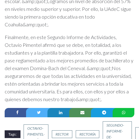
escolar. &amp;quot;Logramos un nivel de absorción del 57%
en niveles medio superior y superior. Por ello, la UAdeC sigue
siendo la primera opción educativa en todo
Coahuila&amp;quot;.
Finalmente, en este Segundo Informe de Actividades,
Octavio Pimentel afirmó que se debe, en totalidad, a los
estudiantes y a la plantilla trabajadora. Por ello, garantizó el
pase reglamentado a los mejores promedios de bachillerato y
del examen Domina-Bach del Ceneval. &amp;quot;Nos
aseguraremos de que todas las actividades en la universidad,
estén orientadas a brindar los mejores servicios a toda la
comunidad universitaria. Es para ellos, con ellos y por ellos a
quienes debemos nuestro trabajo&amp;quot;.
SEGUNDO-
OCTAVIO-
INFORME-
Tags:
PIMENTEL-
RECTOR
RECTORÍA
DE-