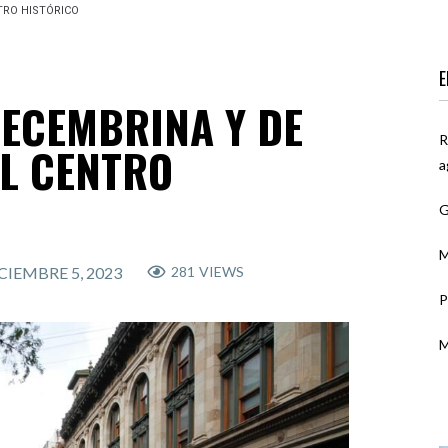
NTRO HISTÓRICO
E
DECEMBRINA Y DE
R
EL CENTRO
a
G
M
CIEMBRE 5, 2023
281
VIEWS
P
M