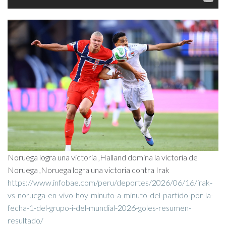
Noruega logra una victoria ,Halland domina la victoria de
Noruega ,Noruega logra una victoria contra Irak
https://www.infobae.com/peru/deportes/2026/06/16/irak-
vs-noruega-en-vivo-hoy-minuto-a-minuto-del-partido-por-la-
fecha-1-del-grupo-i-del-mundial-2026-goles-resumen-
resultado/