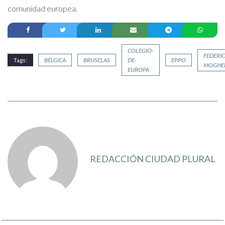
comunidad europea.
COLEGIO-
FEDERIC
Tags:
BÉLGICA
BRUSELAS
DE-
EPPO
MOGHER
EUROPA
REDACCIÓN CIUDAD PLURAL