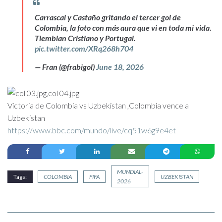
Carrascal y Castaño gritando el tercer gol de
Colombia, la foto con más aura que vi en toda mi vida.
Tiemblan Cristiano y Portugal.
pic.twitter.com/XRq268h704
— Fran (@frabigol)
June 18, 2026
Victoria de Colombia vs Uzbekistan ,Colombia vence a
Uzbekistan
https://www.bbc.com/mundo/live/cq51w6g9e4et
MUNDIAL-
Tags:
COLOMBIA
FIFA
UZBEKISTAN
2026