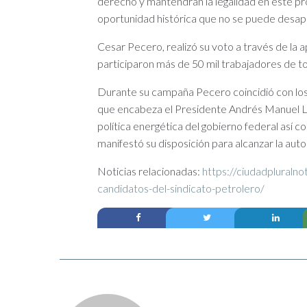
derecho y mantendrán la legalidad en este pr
oportunidad histórica que no se puede desapro
Cesar Pecero, realizó su voto a través de la a
participaron más de 50 mil trabajadores de t
Durante su campaña Pecero coincidió con los
que encabeza el Presidente Andrés Manuel L
política energética del gobierno federal así c
manifestó su disposición para alcanzar la aut
Noticias relacionadas:
https://ciudadpluralno
candidatos-del-sindicato-petrolero/