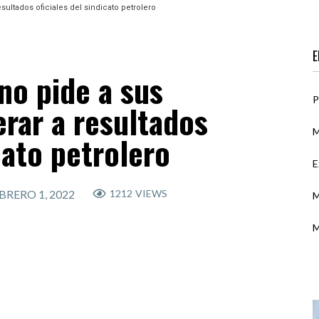
ultados oficiales del sindicato petrolero
E
no pide a sus
P
rar a resultados
M
cato petrolero
E
BRERO 1, 2022
1212
VIEWS
M
M