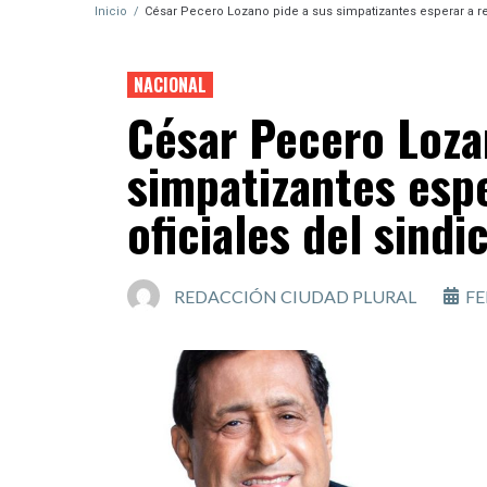
Inicio
/
César Pecero Lozano pide a sus simpatizantes esperar a res
NACIONAL
César Pecero Loza
simpatizantes espe
oficiales del sindi
REDACCIÓN CIUDAD PLURAL
FE