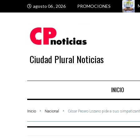
M
E
M
M
agosto 06 , 2026
PROMOCIONES
Ciudad Plural Noticias
INICIO
Inicio
Nacional
César Pecero Lozano pide a sus simpatizantes