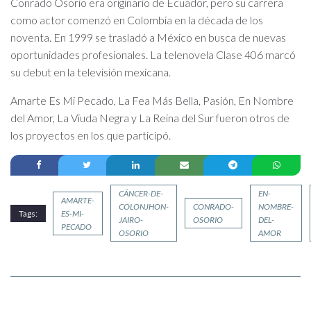
Conrado Osorio era originario de Ecuador, pero su carrera
como actor comenzó en Colombia en la década de los
noventa. En 1999 se trasladó a México en busca de nuevas
oportunidades profesionales. La telenovela Clase 406 marcó
su debut en la televisión mexicana.
Amarte Es Mi Pecado, La Fea Más Bella, Pasión, En Nombre
del Amor, La Viuda Negra y La Reina del Sur fueron otros de
los proyectos en los que participó.
CÁNCER-DE-
EN-
AMARTE-
COLONJHON-
CONRADO-
NOMBRE-
Tags:
ES-MI-
JAIRO-
OSORIO
DEL-
PECADO
OSORIO
AMOR