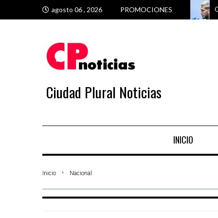
G
M
P
M
agosto 06 , 2026
PROMOCIONES
Ciudad Plural Noticias
INICIO
Inicio
Nacional