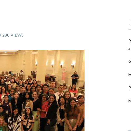
E
230
VIEWS
R
a
G
M
P
M